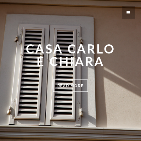
CASA CARLO
E CHIARA
READ MORE