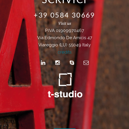
SCRIVICI
+39 0584 30669
Visit us
P.IVA 01909970467
Via Edmondo De Amicis 47
Viareggio (LU) 55049 Italy
credits