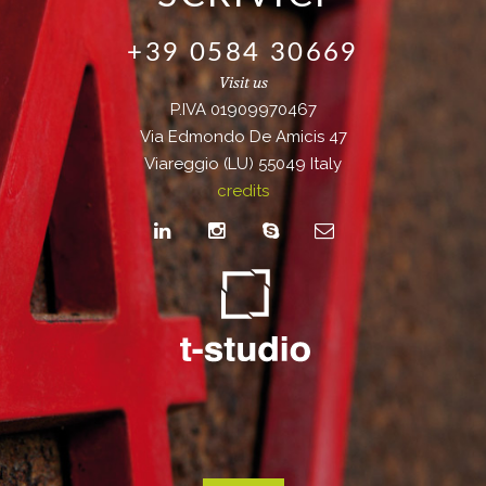
+39 0584 30669
Visit us
P.IVA 01909970467
Via Edmondo De Amicis 47
Viareggio (LU) 55049 Italy
credits